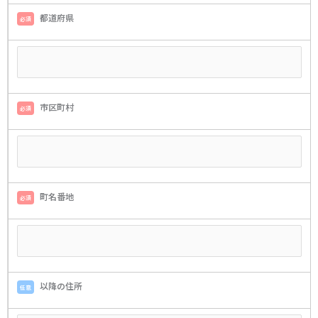
都道府県
必須
市区町村
必須
町名番地
必須
以降の住所
任意