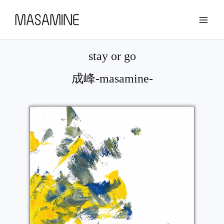
内
容
を
ス
stay or go
キ
ッ
成峰-masamine-
プ